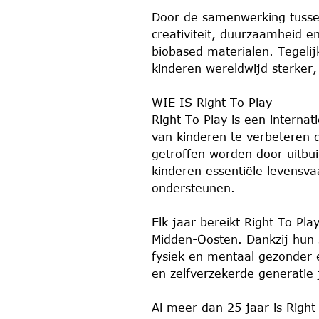
3
Door de samenwerking tusse
0
creativiteit, duurzaamheid e
m
biobased materialen. Tegeli
i
kinderen wereldwijd sterker,
n
.
WIE IS Right To Play
Right To Play is een internat
van kinderen te verbeteren 
getroffen worden door uitbui
kinderen essentiële levensva
ondersteunen.
Elk jaar bereikt Right To Pla
Midden-Oosten. Dankzij hun 
fysiek en mentaal gezonder e
en zelfverzekerde generatie 
Al meer dan 25 jaar is Right