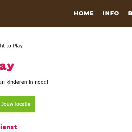
HOME
INFO
ht to Play
lay
n kinderen in nood!
Jouw locatie
dienst