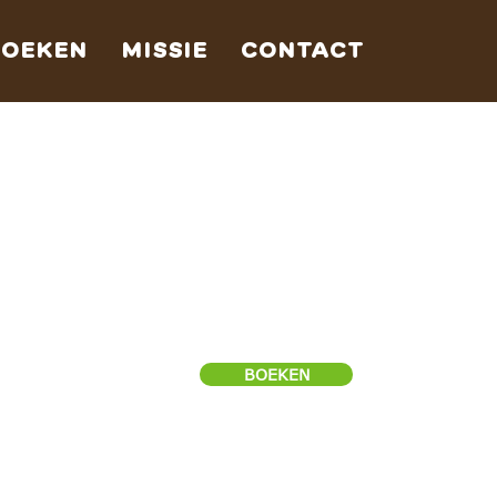
BOEKEN
MISSIE
CONTACT
BOEKEN
If you have any special
requests, please include
them in your booking.