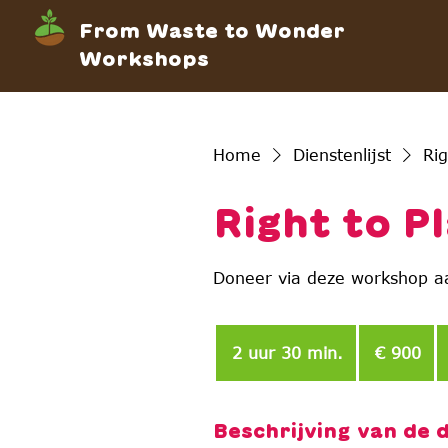
From Waste to Wonder
Workshops
Home
Dienstenlijst
Rig
Right to P
Doneer via deze workshop aa
900
euro
2 uur 30 min.
2
€ 900
u
u
r
Beschrijving van de 