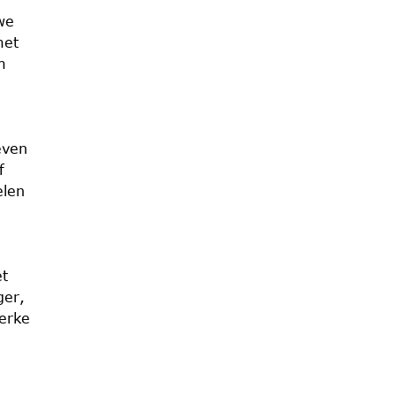
we
met
m
even
f
elen
et
ger,
terke