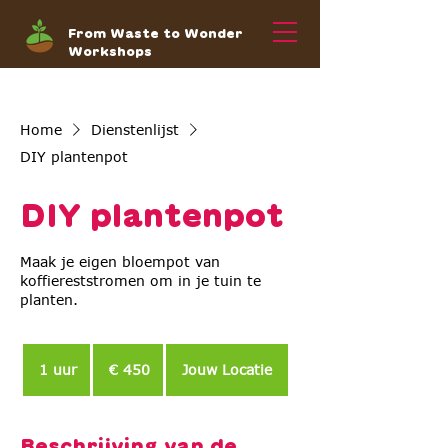
From Waste to Wonder
Workshops
Home
Dienstenlijst
DIY plantenpot
DIY plantenpot
Maak je eigen bloempot van
koffiereststromen om in je tuin te
planten.
450
euro
1 uur
1
€ 450
Jouw Locatie
u
u
Beschrijving van de