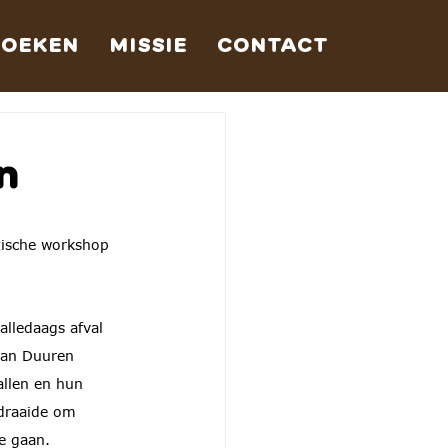
BOEKEN
MISSIE
CONTACT
n
tische workshop 
alledaags afval 
van Duuren 
llen en hun 
draaide om 
e gaan.