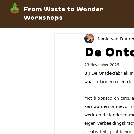
From Waste to Wonder
Workshops
Jamie van Duure
De Ont
23 November 2025
Bij De Ontdekfabriek 
waarin kinderen leerd
Met biobased en circula
kan worden omgevormd 
werkten de kinderen m
eigen verbeeldingskra
creativiteit, probleemo