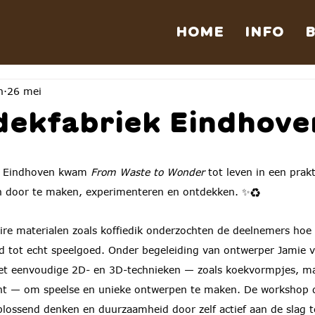
HOME
INFO
n
26 mei
dekfabriek Eindhove
in Eindhoven kwam 
From Waste to Wonder
 tot leven in een prak
en door te maken, experimenteren en ontdekken. ✨♻️
ire materialen zoals koffiedik onderzochten de deelnemers hoe 
tot echt speelgoed. Onder begeleiding van ontwerper Jamie 
et eenvoudige 2D- en 3D-technieken — zoals koekvormpjes, ma
cht — om speelse en unieke ontwerpen te maken. De workshop 
plossend denken en duurzaamheid door zelf actief aan de slag t