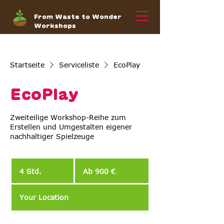
From Waste to Wonder
Workshops
Startseite
Serviceliste
EcoPlay
EcoPlay
Zweiteilige Workshop-Reihe zum
Erstellen und Umgestalten eigener
nachhaltiger Spielzeuge
Ab
900
4 Std.
4
Ab 900 €
Euro
S
t
Your Location
d
.